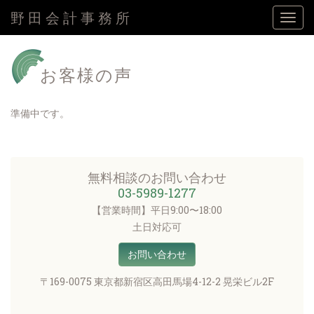
野田会計事務所
Togg
navi
お客様の声
準備中です。
無料相談のお問い合わせ
03-5989-1277
【営業時間】平日9:00〜18:00
土日対応可
お問い合わせ
〒169-0075 東京都新宿区高田馬場4-12-2 晃栄ビル2F